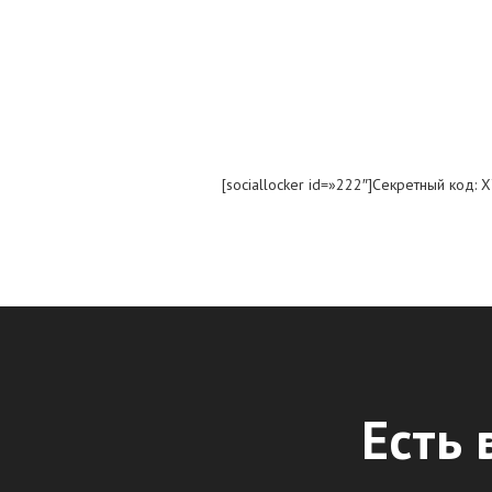
[sociallocker id=»222″]Секретный код: XY
Есть 