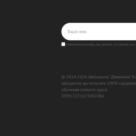
Нажимая кнопку, вы даете согласие на
© 2014-
2026 Автошкола "Движение" Ка
автошколе вы получите 100% гарантию
обучения полного курса.
ОГРН 1131673002086