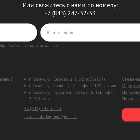
Или свяжитесь с нами по номеру:
+7 (843) 247-32-33
 обработку персональных данных
зань В
г. Казань, ул. Серова, д. 2, офис 32(107)
Сведения
г. Казань, ул. Зинина д. 7 — офис 1102, 2 этаж
Оформле
г. Казань, ул. Проспект Победы, д. 18Б, офис
Пользова
317, 3 этаж
Политика
+7 (843) 247-32-33
avtoshkoladvigenie@mail.ru