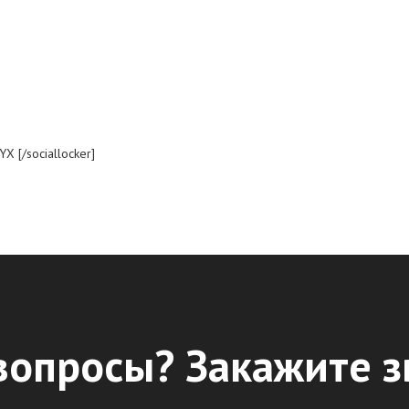
X [/sociallocker]
вопросы? Закажите 